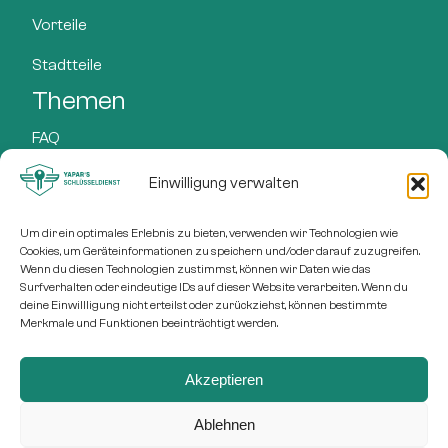
Vorteile
Stadtteile
Themen
FAQ
Preise
Einwilligung verwalten
Leistungen
Um dir ein optimales Erlebnis zu bieten, verwenden wir Technologien wie
Cookies, um Geräteinformationen zu speichern und/oder darauf zuzugreifen.
Blog
Wenn du diesen Technologien zustimmst, können wir Daten wie das
Adresse
Surfverhalten oder eindeutige IDs auf dieser Website verarbeiten. Wenn du
deine Einwillligung nicht erteilst oder zurückziehst, können bestimmte
Freytagstr. 1
Merkmale und Funktionen beeinträchtigt werden.
30169 Hannover
Akzeptieren
Ablehnen
© 2026 – Sumasearch