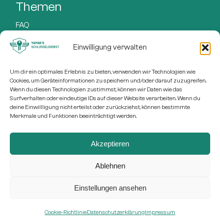
Themen
FAQ
Preise
Einwilligung verwalten
Leistungen
Um dir ein optimales Erlebnis zu bieten, verwenden wir Technologien wie
Cookies, um Geräteinformationen zu speichern und/oder darauf zuzugreifen.
Blog
Wenn du diesen Technologien zustimmst, können wir Daten wie das
Adresse
Surfverhalten oder eindeutige IDs auf dieser Website verarbeiten. Wenn du
deine Einwillligung nicht erteilst oder zurückziehst, können bestimmte
Freytagstr. 1
Merkmale und Funktionen beeinträchtigt werden.
30169 Hannover
Akzeptieren
Ablehnen
© 2026 – Sumasearch
Einstellungen ansehen
Sitemap
Impressum
Datenschutz
Cookie-Richtlinie
Datenschutzerklärung
Impressum