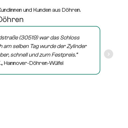
 Kundinnen und Kunden aus Döhren.
 Döhren
straße (30519)
war das Schloss
„Ic
 am selben Tag wurde der Zylinder
abends
ber, schnell und zum Festpreis.“
 K., Hannover-Döhren-Wülfel