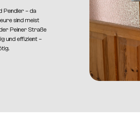
d Pendler – da
eure sind meist
 der
Peiner Straße
ig und effizient –
ötig
.