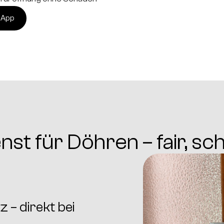
sApp
st für Döhren – fair, sc
 – direkt bei